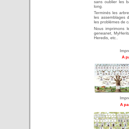
sans oublier les 
long.
Terminés les arbres 
les assemblages de
les problèmes de c
Nous imprimons les
geneanet, MyHerita
Heredis, etc..
Impr
A pa
Impr
A pa