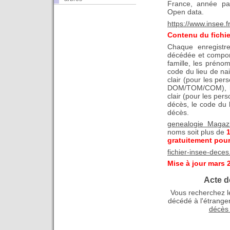
France, année pa
Open data.
https://www.insee.f
Contenu du fichie
Chaque enregistr
décédée et comport
famille, les prénom
code du lieu de nai
clair (pour les pe
DOM/TOM/COM), le
clair (pour les per
décès, le code du 
décès.
genealogie Magaz
noms soit plus de
gratuitement pour
fichier-insee-dec
Mise à jour mars 
Acte d
Vous recherchez le
décédé à l'étrange
décès 