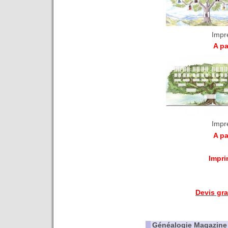
Impr
A pa
Impr
A pa
Impri
Devis gr
Généalogie Magazine 