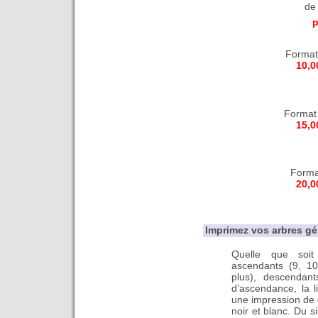
de
p
Format
10,0
Format 
15,0
Forma
20,0
Imprimez vos arbres g
Quelle que soi
ascendants (9, 10
plus), descendan
d’ascendance, la l
une impression de q
noir et blanc. Du 