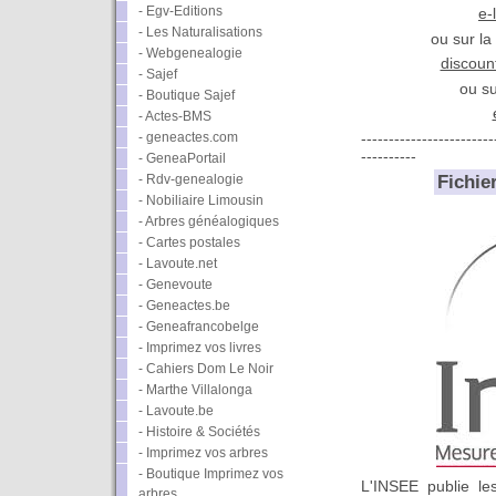
- Egv-Editions
e-
- Les Naturalisations
ou sur la
- Webgenealogie
discoun
- Sajef
ou su
- Boutique Sajef
- Actes-BMS
- geneactes.com
------------------------
----------
- GeneaPortail
Fichie
- Rdv-genealogie
- Nobiliaire Limousin
- Arbres généalogiques
- Cartes postales
- Lavoute.net
- Genevoute
- Geneactes.be
- Geneafrancobelge
- Imprimez vos livres
- Cahiers Dom Le Noir
- Marthe Villalonga
- Lavoute.be
- Histoire & Sociétés
- Imprimez vos arbres
- Boutique Imprimez vos
L'INSEE publie le
arbres