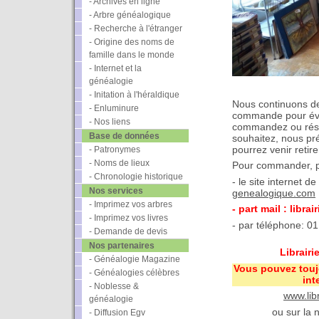
- Archives en ligne
- Arbre généalogique
- Recherche à l'étranger
- Origine des noms de
famille dans le monde
- Internet et la
généalogie
- Initation à l'héraldique
Nous continuons de
- Enluminure
commande pour évit
- Nos liens
commandez ou rése
Base de données
souhaitez, nous pr
pourrez venir retire
- Patronymes
- Noms de lieux
Pour commander, plu
- Chronologie historique
- le site internet de 
Nos services
genealogique.com
- Imprimez vos arbres
- part mail : libra
- Imprimez vos livres
- par téléphone: 0
- Demande de devis
Nos partenaires
Librair
- Généalogie Magazine
Vous pouvez tou
- Généalogies célèbres
int
- Noblesse &
www.lib
généalogie
ou sur la 
- Diffusion Egv