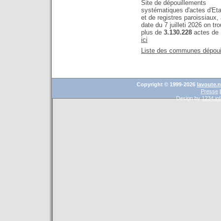
Site de dépouillements
systématiques d'actes d'Etat
et de registres paroissiaux, 
date du 7 juilleti 2026 on tr
plus de
3.130.228
actes d
ic
i
Liste des communes dépoui
Copyright © 1999-2026
lavoute.n
Presse
|
Design by
1234.in