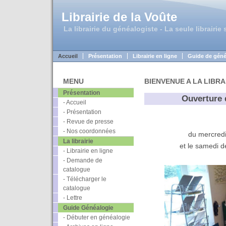
Librairie de la Voûte
La librairie du généalogiste - La seule librairie
Accueil
Présentation
Librairie en ligne
Guide de géné
MENU
BIENVENUE A LA LIBR
Présentation
Ouverture d
- Accueil
- Présentation
- Revue de presse
- Nos coordonnées
du mercredi
La librairie
et le samedi d
- Librairie en ligne
- Demande de
catalogue
- Télécharger le
catalogue
- Lettre
Guide Généalogie
- Débuter en généalogie