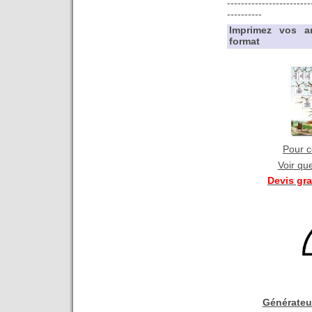
------------------------
----------
Imprimez vos a
format
Pour co
Voir qu
Devis gr
Générateu