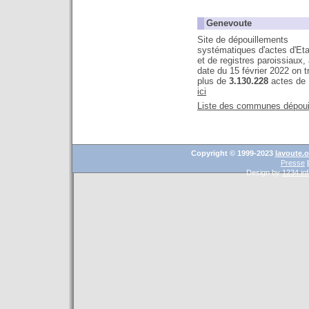
Genevoute
Site de dépouillements
systématiques d'actes d'Etat
et de registres paroissiaux, 
date du 15 février 2022 on 
plus de
3.130.228
actes d
ic
i
Liste des communes dépoui
Copyright © 1999-2023
lavoute.o
Presse
|
Design by
1234.in