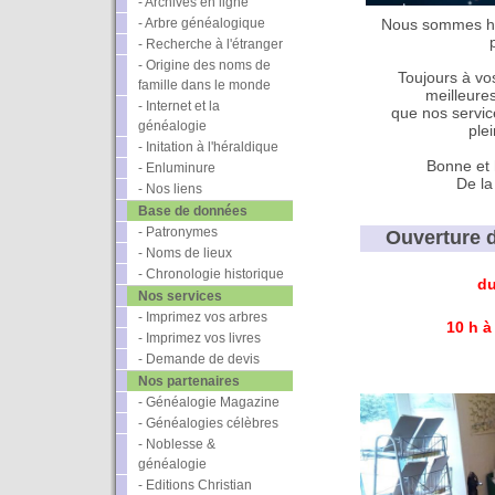
- Archives en ligne
- Arbre généalogique
Nous sommes he
- Recherche à l'étranger
- Origine des noms de
Toujours à vo
famille dans le monde
meilleure
- Internet et la
que nos servic
généalogie
ple
- Initation à l'héraldique
Bonne et 
- Enluminure
De la
- Nos liens
Base de données
- Patronymes
Ouverture de
- Noms de lieux
- Chronologie historique
du
Nos services
- Imprimez vos arbres
10 h à
- Imprimez vos livres
- Demande de devis
Nos partenaires
- Généalogie Magazine
- Généalogies célèbres
- Noblesse &
généalogie
- Editions Christian