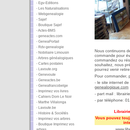
- Egv-Editions
- Les Naturalisations
- Webgenealogie
- Sajef
- Boutique Sajef
- Actes-BMS
- geneactes.com
- GeneaPortail
- Rdv-genealogie
Nous continuons de
- Nobiliaire Limousin
commande pour évit
- Arbres généalogiques
commandez ou rése
- Cartes postales
souhaitez, nous pr
- Lavoute.org
pourrez venir retire
- Genevoute
Pour commander, plu
- Geneactes.be
- le site internet de 
- Geneafrancobelge
genealogique.com
- Imprimez vos livres
- part mail : librai
- Cahiers Dom Le Noir
- par téléphone: 0
- Marthe Villalonga
- Lavoute.be
Librair
- Histoire & Sociétés
Vous pouvez tou
- Imprimez vos arbres
int
- Boutique Imprimez vos
www.lib
arbres