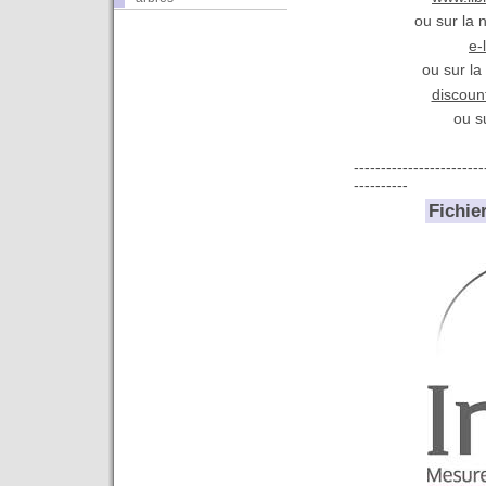
ou sur la 
e-
ou sur la
discoun
ou su
------------------------
----------
Fichie