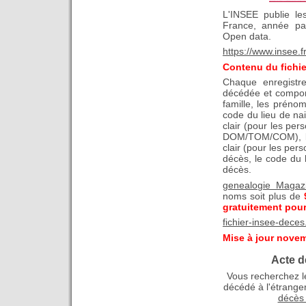
L'INSEE publie le
France, année pa
Open data.
https://www.insee.f
Contenu du fichie
Chaque enregistr
décédée et comport
famille, les prénom
code du lieu de nai
clair (pour les pe
DOM/TOM/COM), le
clair (pour les per
décès, le code du 
décès.
genealogie Magaz
noms soit plus de
gratuitement pour
fichier-insee-deces
Mise à jour nove
Acte d
Vous recherchez le
décédé à l'étrange
décès 