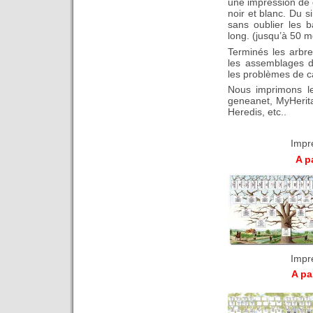
une impression de q
noir et blanc. Du 
sans oublier les 
long. (jusqu’à 50 m
Terminés les arbres 
les assemblages de
les problèmes de c
Nous imprimons les
geneanet, MyHerita
Heredis, etc..
Impr
A pa
Impr
A pa