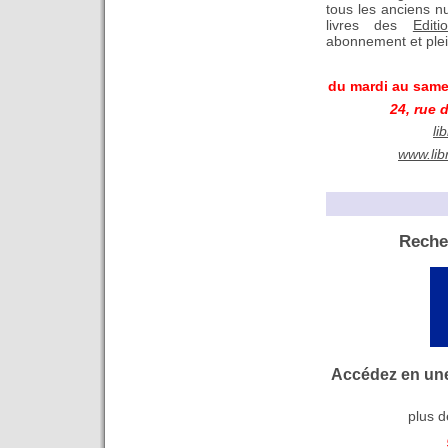
tous les anciens 
livres des
Editi
abonnement et ple
du mardi au samed
24, rue 
li
www.lib
Reche
Accédez en une
plus d