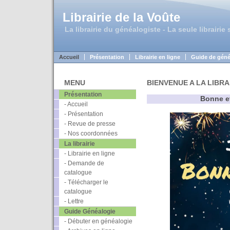
Librairie de la Voûte
La librairie du généalogiste - La seule librairie
Accueil
Présentation
Librairie en ligne
Guide de géné
MENU
BIENVENUE A LA LIBR
Présentation
Bonne e
- Accueil
- Présentation
- Revue de presse
- Nos coordonnées
La librairie
- Librairie en ligne
- Demande de
catalogue
- Télécharger le
catalogue
- Lettre
Guide Généalogie
- Débuter en généalogie