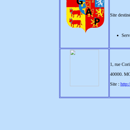
Site destin
Serv
1, rue Cor
40000. 
Site :
http