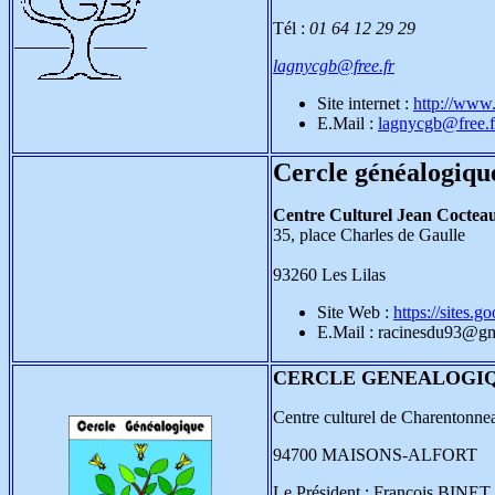
Tél :
01 64 12 29 29
lagnycgb@free.fr
Site internet :
http://www.
E.Mail :
lagnycgb@free.f
Cercle généalogique
Centre Culturel Jean Coctea
35, place Charles de Gaulle
93260 Les Lilas
Site Web :
https://sites.
E.Mail : racinesdu93@g
CERCLE GENEALOGIQ
Centre culturel de Charentonne
94700 MAISONS-ALFORT
Le Président : François BINET