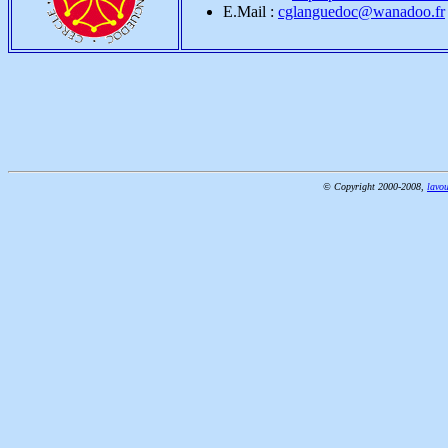
E.Mail :
cglanguedoc@wanadoo.fr
© Copyright 2000-2008,
lavou