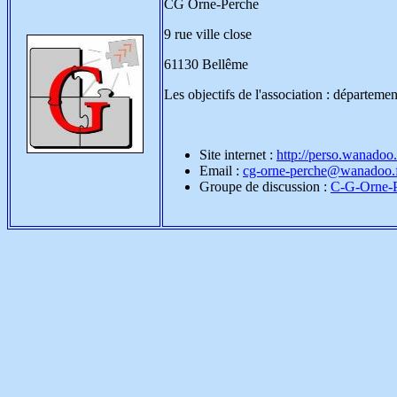
CG Orne-Perche
9 rue ville close
61130 Bellême
Les objectifs de l'association : départeme
Site internet :
http://perso.wanadoo
Email :
cg-orne-perche@wanadoo.
Groupe de discussion :
C-G-Orne-P