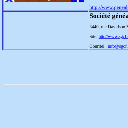
http://www.geneal
Société géné
3440, rue Davidson
Site:
http//www.sgcf
Courriel :
info@sgcf