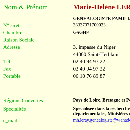
Nom & Prénom
Marie-Hélène LE
GENEALOGISTE FAMILI
N° siret
33337971700023
Chambre
GSGHF
Raison Sociale
Adresse
3, impasse du Niger
44800 Saint-Herblain
Tél
02 40 94 97 22
Fax
02 40 94 97 22
Portable
06 10 76 89 87
Régions Couvertes
Pays de Loire, Bretagne et 
Spécialités
Spécialisée dans la recherche 
départementales, Ministères d
e_mail
mh.leray.genealogiste@wanado