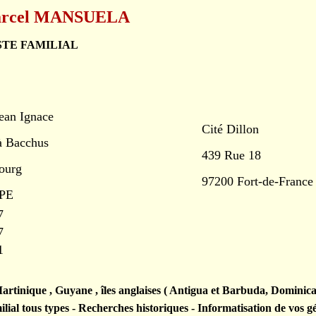
Marcel MANSUELA
TE FAMILIAL
ean Ignace
Cité Dillon
à Bacchus
439 Rue 18
ourg
97200 Fort-de-Fran
PE
7
7
1
rtinique , Guyane , îles anglaises ( Antigua et Barbuda, Dominica
lial tous types - Recherches historiques - Informatisation de vos g