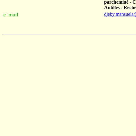
parcheminé - Cl
Antilles - Rech
e_mail
djeby.mansuela