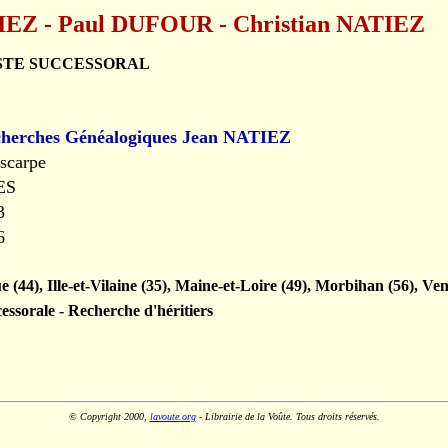
IEZ - Paul DUFOUR - Christian NATIEZ
STE SUCCESSORAL
cherches Généalogiques Jean NATIEZ
escarpe
ES
3
6
e (44), Ille-et-Vilaine (35), Maine-et-Loire (49), Morbihan (56), Ve
essorale - Recherche d'héritiers
© Copyright 2000,
lavoute.org
- Librairie de la Voûte. Tous droits réservés.