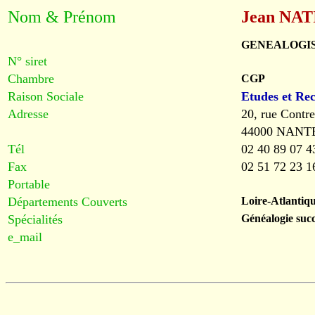
Nom & Prénom
Jean NAT
GENEALOGI
N° siret
Chambre
CGP
Raison Sociale
Etudes et Re
Adresse
20, rue Contr
44000 NANT
Tél
02 40 89 07 4
Fax
02 51 72 23 1
Portable
Départements Couverts
Loire-Atlantiqu
Spécialités
Généalogie succ
e_mail