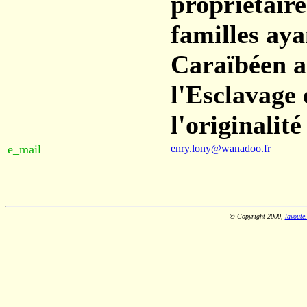
propriétaire
familles aya
Caraïbéen a
l'Esclavage e
l'originalité
e_mail
enry.lony@wanadoo.fr
© Copyright 2000,
lavoute