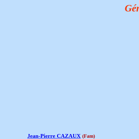
Gén
Jean-Pierre CAZAUX
(Fam)