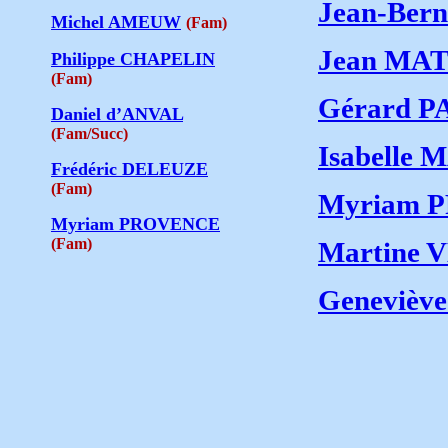
Jean-Ber
Michel AMEUW
(Fam)
Jean MA
Philippe CHAPELIN
(Fam)
Gérard P
Daniel d’ANVAL
(Fam/Succ)
Isabell
Frédéric DELEUZE
(Fam)
Myriam 
Myriam PROVENCE
(Fam)
Martine
Genevièv