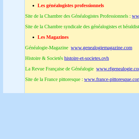
Les généalogistes professionnels
Site de la Chambre des Généalogistes Professionnels :
ww
Site de la Chambre syndicale des généalogistes et héraldi
Les Magazines
Généalogie-Magazine
www.genealogiemagazine.com
Histoire & Societés
histoire-et-societes.ovh
La Revue Française de Généalogie
www.rfgenealogie.co
Site de la France pittoresque :
www.france-pittoresque.co