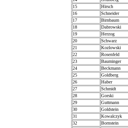
15
Hirsch
16
Schneider
17
Birnbaum
18
Dabrowski
19
Herzog
20
Schwarz
21
Kozlowski
22
Rosenfeld
23
Bauminger
24
Beckmann
25
Goldberg
26
Haber
27
Schmidt
28
Gorski
29
Guttmann
30
Goldstein
31
Kowalczyk
32
Bornstein