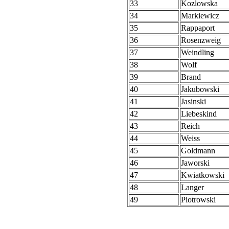
33
Kozlowska
34
Markiewicz
35
Rappaport
36
Rosenzweig
37
Weindling
38
Wolf
39
Brand
40
Jakubowski
41
Jasinski
42
Liebeskind
43
Reich
44
Weiss
45
Goldmann
46
Jaworski
47
Kwiatkowski
48
Langer
49
Piotrowski