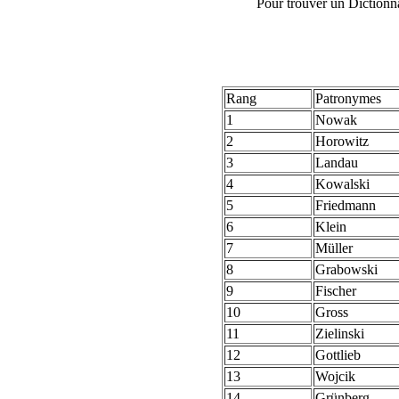
Pour trouver un Dictionn
Rang
Patronymes
1
Nowak
2
Horowitz
3
Landau
4
Kowalski
5
Friedmann
6
Klein
7
Müller
8
Grabowski
9
Fischer
10
Gross
11
Zielinski
12
Gottlieb
13
Wojcik
14
Grünberg