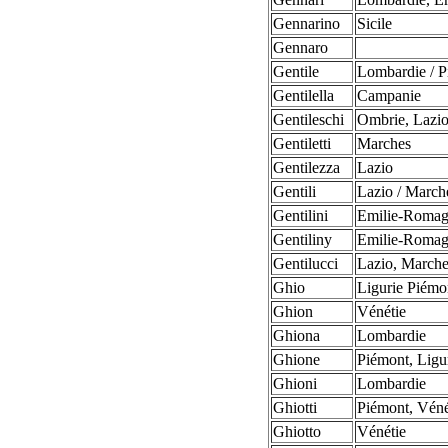
Gennarino
Sicile
Gennaro
Gentile
Lombardie / P
Gentilella
Campanie
Gentileschi
Ombrie, Lazi
Gentiletti
Marches
Gentilezza
Lazio
Gentili
Lazio / March
Gentilini
Emilie-Roma
Gentiliny
Emilie-Roma
Gentilucci
Lazio, Marche
Ghio
Ligurie Piémo
Ghion
Vénétie
Ghiona
Lombardie
Ghione
Piémont, Ligu
Ghioni
Lombardie
Ghiotti
Piémont, Véné
Ghiotto
Vénétie