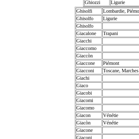
Ghiozzi
Ligurie
Ghisolfi
Lombardie, Piémo
Ghisolfo
Ligurie
Ghisolfo
Giacalone
Trapani
Giacchi
Giaccomo
Giaccòn
Giaccone
Piémont
Giacconi
Toscane, Marches
Giachi
Giaco
Giacobi
Giacomi
Giacomo
Giacon
Vénétie
Giacòn
Vénétie
Giacone
Giaconi