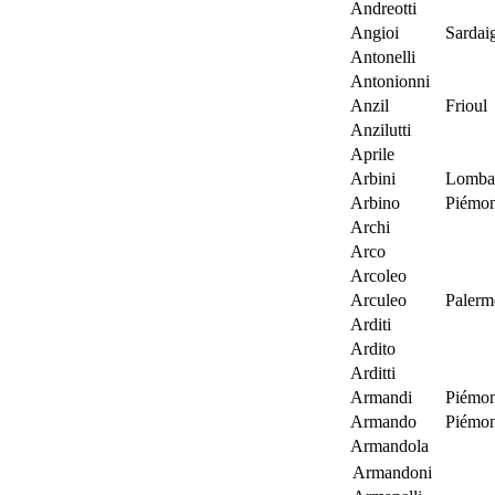
Andreotti
Angioi
Sardai
Antonelli
Antonionni
Anzil
Frioul
Anzilutti
Aprile
Arbini
Lombar
Arbino
Piémon
Archi
Arco
Arcoleo
Arculeo
Palerm
Arditi
Ardito
Arditti
Armandi
Piémon
Armando
Piémon
Armandola
Armandoni