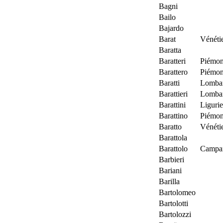
Bagni
Bailo
Bajardo
Barat
Vénéti
Baratta
Baratteri
Piémon
Barattero
Piémon
Baratti
Lombar
Barattieri
Lombar
Barattini
Liguri
Barattino
Piémon
Baratto
Vénétie
Barattola
Barattolo
Campa
Barbieri
Bariani
Barilla
Bartolomeo
Bartolotti
Bartolozzi