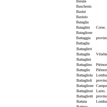
Basaïa
Baschenis
Basini
Basinio
Bataglia
Bataglini
Corse, 
Bataglione
Battaggia
provinc
Battaglia
Battaglieri
Battaglin
Vénétie
Battaglini
Battaglino
Piémon
Battaglio
Piémon
Battagliola
Lombard
Battaglioli
provinc
Battaglione
Campan
Battaglioni
Lazio.
Battagliotti
provinc
Battaia
Lombard
Battista