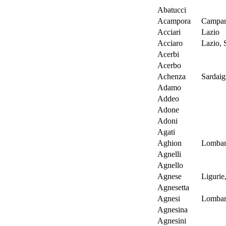
Abatucci
Acampora
Campan
Acciari
Lazio
Acciaro
Lazio, 
Acerbi
Acerbo
Achenza
Sardaig
Adamo
Addeo
Adone
Adoni
Agati
Aghion
Lombar
Agnelli
Agnello
Agnese
Ligurie,
Agnesetta
Agnesi
Lombar
Agnesina
Agnesini