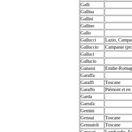
Galli
Gallina
Gallini
Gallino
Gallo
Gallucci
Lazio, Campa
Galluccio
Campanie (prov
Galluci
Gallucio
Ganassi
Emilie-Roma
Garaffa
Garaffi
Toscane
Garaffo
Piémont et en 
Garda
Garrafa
Gemini
Gennai
Toscane
Gennaioli
Toscane
Gennari
Lombardie, E