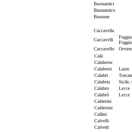
Buonamici
Buonamico
Bussone
Caccavella
Foggia 
Caccavelli
Foggia
Caccavello
Orviet
Calà
Calabrese
Calabresi
Lazio
Calabri
Toscan
Calabria
Sicile,
Calabro
Lecce
Calabrò
Lecce
Calderini
Calderoni
Callini
Calvelli
Calvetti