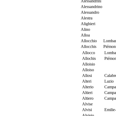
Alessandrini
Alessandrino
Alessandro
Alestra
Alighieri
Alino
Alloa
Allocchio
Lombar
Allocchis
Piémon
Allocco
Lomba
Allochis
Piémon
Alloisio
Alloiso
Allosi
Calabr
Alteri
Lazio
Alterio
Campa
Altieri
Campa
Altiero
Campa
Alvise
Alvisi
Emili
Alvisio