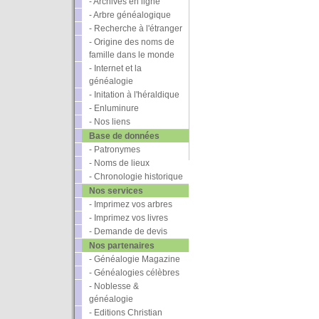
- Archives en ligne
- Arbre généalogique
- Recherche à l'étranger
- Origine des noms de
famille dans le monde
- Internet et la
généalogie
- Initation à l'héraldique
- Enluminure
- Nos liens
Base de données
- Patronymes
- Noms de lieux
- Chronologie historique
Nos services
- Imprimez vos arbres
- Imprimez vos livres
- Demande de devis
Nos partenaires
- Généalogie Magazine
- Généalogies célèbres
- Noblesse &
généalogie
- Editions Christian