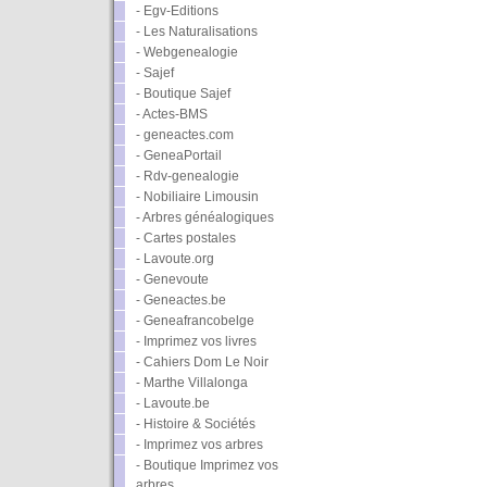
- Egv-Editions
- Les Naturalisations
- Webgenealogie
- Sajef
- Boutique Sajef
- Actes-BMS
- geneactes.com
- GeneaPortail
- Rdv-genealogie
- Nobiliaire Limousin
- Arbres généalogiques
- Cartes postales
- Lavoute.org
- Genevoute
- Geneactes.be
- Geneafrancobelge
- Imprimez vos livres
- Cahiers Dom Le Noir
- Marthe Villalonga
- Lavoute.be
- Histoire & Sociétés
- Imprimez vos arbres
- Boutique Imprimez vos
arbres