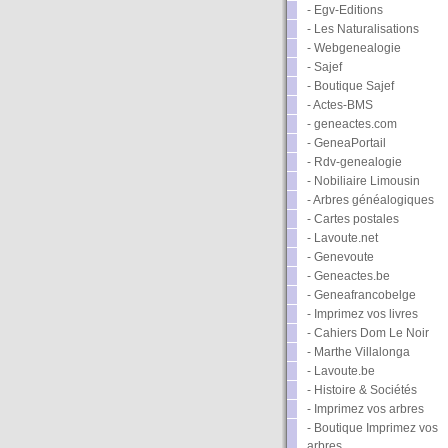
- Egv-Editions
- Les Naturalisations
- Webgenealogie
- Sajef
- Boutique Sajef
- Actes-BMS
- geneactes.com
- GeneaPortail
- Rdv-genealogie
- Nobiliaire Limousin
- Arbres généalogiques
- Cartes postales
- Lavoute.net
- Genevoute
- Geneactes.be
- Geneafrancobelge
- Imprimez vos livres
- Cahiers Dom Le Noir
- Marthe Villalonga
- Lavoute.be
- Histoire & Sociétés
- Imprimez vos arbres
- Boutique Imprimez vos
arbres