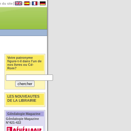
n du site
Votre patronyme
figure-t-il dans l'un de
nos livres ou Cd-
Rom?
LES NOUVEAUTES
DE LA LIBRAIRIE
Généalogie Magazine
Généalogie Magazine
N°421-422