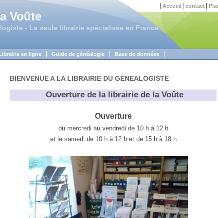
Accueil
contact
Pla
la Voûte
logiste - La seule librairie spécialisée en France
Librairie en ligne
Guide de généalogie
Base de données
BIENVENUE A LA LIBRAIRIE DU GENEALOGISTE
Ouverture de la librairie de la Voûte
Ouverture
du mercredi au vendredi de 10 h à 12 h
et le samedi de 10 h à 12 h et de 15 h à 18 h