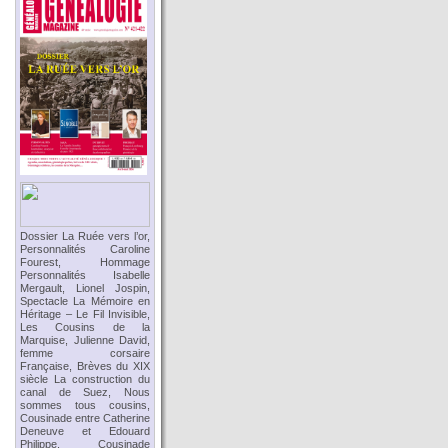
Dossier La Ruée vers l’or,
Personnalités Caroline
Fourest, Hommage
Personnalités Isabelle
Mergault, Lionel Jospin,
Spectacle La Mémoire en
Héritage – Le Fil Invisible,
Les Cousins de la
Marquise, Julienne David,
femme corsaire
Française, Brèves du XIX
siècle La construction du
canal de Suez, Nous
sommes tous cousins,
Cousinade entre Catherine
Deneuve et Edouard
Philippe, Cousinade