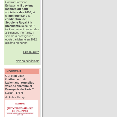
Contrat Première
Embauche.
Il devient
membre du parti
socialiste dès 2006, et
s’implique dans la
candidature de
Ségolène Royal à la
présidentielle
de 2007,
tout en menant des études
à Sciences-Po Paris. Il
sort de la prestigieuse
école parisienne en 2012,
diplôme en poche.
Lire la suite
Voir sa généalogie
NOUVEAU
Qui était Jean
Garthausen, dit
Lallemand, tonnelier,
valet de chambre et
Bourgeois de Paris ?
(1659 – 1737)
de Gilles Henry