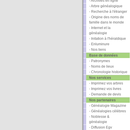
- Archives en ligne
- Arbre généalogique
- Recherche à l'étranger
- Origine des noms de
famille dans le monde
- Internet et la
généalogie
- Initation à l'héraldique
- Enluminure
- Nos liens
Base de données
- Patronymes
- Noms de lieux
- Chronologie historique
Nos services
- Imprimez vos arbres
- Imprimez vos livres
- Demande de devis
Nos partenaires
- Généalogie Magazine
- Généalogies célèbres
- Noblesse &
généalogie
- Diffusion Egv