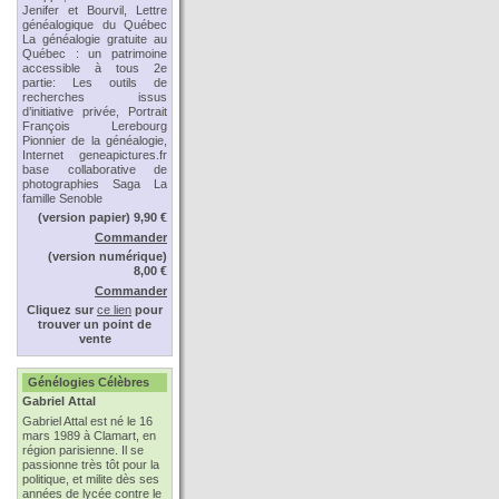
Jenifer et Bourvil, Lettre
généalogique du Québec
La généalogie gratuite au
Québec : un patrimoine
accessible à tous 2e
partie: Les outils de
recherches issus
d’initiative privée, Portrait
François Lerebourg
Pionnier de la généalogie,
Internet geneapictures.fr
base collaborative de
photographies Saga La
famille Senoble
(version papier) 9,90 €
Commander
(version numérique)
8,00 €
Commander
Cliquez sur
ce lien
pour
trouver un point de
vente
Génélogies Célèbres
Gabriel Attal
Gabriel Attal est né le 16
mars 1989 à Clamart, en
région parisienne. Il se
passionne très tôt pour la
politique, et milite dès ses
années de lycée contre le