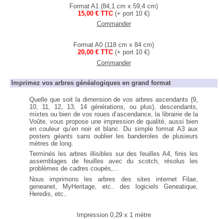
Format A1 (84,1 cm x 59,4 cm)
15,00 € TTC
(+ port 10 €)
Commander
Format A0 (118 cm x 84 cm)
20,00 € TTC
(+ port 10 €)
Commander
Imprimez vos arbres généalogiques en grand format
Quelle que soit la dimension de vos arbres ascendants (9,
10, 11, 12, 13, 14 générations, ou plus), descendants,
mixtes ou bien de vos roues d’ascendance, la librairie de la
Voûte, vous propose une impression de qualité, aussi bien
en couleur qu’en noir et blanc. Du simple format A3 aux
posters géants sans oublier les banderoles de plusieurs
mètres de long.
Terminés les arbres illisibles sur des feuilles A4, finis les
assemblages de feuilles avec du scotch, résolus les
problèmes de cadres coupés,...
Nous imprimons les arbres des sites internet Filae,
geneanet, MyHeritage, etc.. des logiciels Geneatique,
Heredis, etc..
Impression 0,29 x 1 mètre