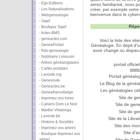
- Egv-Editions
serez familiarisé, vous p
- Les Naturalisations
créer, par exemple votr
bienvenue dans le cybe
- Webgenealogie
- Sajef
Répe
- Boutique Sajef
- Actes-BMS
- geneactes.com
Voici la liste des si
- GeneaPortail
Généalogie. En dépit d'u
avoir changé ou disparu
- Rdv-genealogie
- Nobiliaire Limousin
- Arbres généalogiques
portail offici
- Cartes postales
www.
- Lavoute.org
Portail généalo
- Genevoute
Le Blog de la généa
- Geneactes.be
Les généalogies cél
- Geneafrancobelge
Site de ge
- Imprimez vos livres
- Cahiers Dom Le Noir
Site de gen
- Marthe Villalonga
Site de ge
- Lavoute.be
Site de la Librai
- Histoire & Sociétés
Site des mo
- Imprimez vos arbres
Site d'
- Boutique Imprimez vos
arbres
Site de Gen