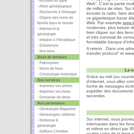
- Archives en ligne
Web". C'est la partie mul
- Arbre généalogique
de millions de sites. Sur 
- Recherche à l'étranger
écouter la radio, faire d
- Origine des noms de
ce gigantesque bazar éle
Web. Par exemple
www.l
famille dans le monde
modernes, plus besoin déc
- Internet et la
bien cliquer sur des lien
généalogie
et très convivial de con
- Initation à l'héraldique
formidable banque d'info
- Enluminure
A retenir : Dans une adre
- Nos liens
transfer protocol" et ww
Base de données
- Patronymes
- Noms de lieux
Le c
- Chronologie historique
Grâce au mél (ou courrier
Nos services
d'internet, vous allez co
- Imprimez vos arbres
forme de messages écrits
expédier des documents 
- Imprimez vos livres
secondes.
- Demande de devis
Nos partenaires
- Généalogie Magazine
- Généalogies célèbres
Sur internet, vous pouve
- Noblesse &
internautes dans les for
généalogie
et même en direct par I
- Editions Christian
quatre coins de la terre p