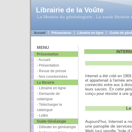
Librairie de la Voûte
La librairie du généalogiste - La seule librairie
Accueil
Présentation
Librairie en ligne
Guide de géné
MENU
INTERN
Présentation
- Accueil
- Présentation
- Revue de presse
Internet a été créé en 1969.
- Nos coordonnées
et appartenait à l'armée amé
La librairie
connectés entre eux à dist
- Librairie en ligne
leurs savoirs. En cette péri
conçu pour résister à une g
- Demande de
catalogue
- Télécharger le
Le
catalogue
- Lettre
Aujourd'hui, Internet a ro
Guide Généalogie
une panoplie de services
- Débuter en généalogie
Web (qui signifie "toile d