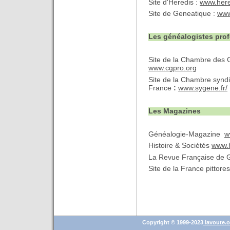
Site d'Heredis :
www.her
Site de Geneatique :
www
Les généalogistes pro
Site de la Chambre des G
www.cgpro.org
Site de la Chambre syndi
France
:
www.sygene.fr/
Les Magazines
Généalogie-Magazine
w
Histoire & Sociétés
www.h
La Revue Française de
Site de la France pittore
Copyright © 1999-2023
lavoute.o