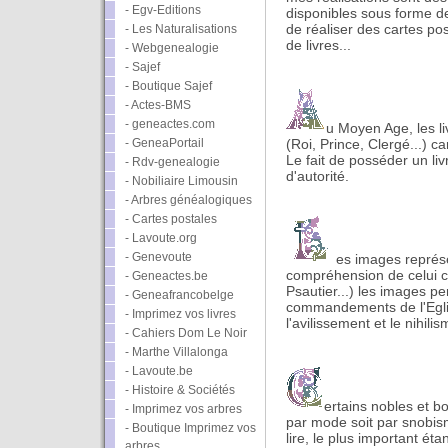
- Egv-Editions
disponibles sous forme 
- Les Naturalisations
de réaliser des cartes pos
de livres...
- Webgenealogie
- Sajef
- Boutique Sajef
- Actes-BMS
- geneactes.com
u Moyen Age, les liv
- GeneaPortail
(Roi, Prince, Clergé...) ca
Le fait de posséder un livr
- Rdv-genealogie
d'autorité.
- Nobiliaire Limousin
- Arbres généalogiques
- Cartes postales
- Lavoute.org
- Genevoute
es images représe
compréhension de celui ci.
- Geneactes.be
Psautier...) les images p
- Geneafrancobelge
commandements de l'Egli
- Imprimez vos livres
l'avilissement et le nihilis
- Cahiers Dom Le Noir
- Marthe Villalonga
- Lavoute.be
- Histoire & Sociétés
ertains nobles et b
- Imprimez vos arbres
par mode soit par snobis
- Boutique Imprimez vos
lire, le plus important éta
arbres