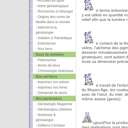
- Archives en ligne
- Arbre généalogique
e terme enluminer 
- Recherche à l'étranger
y est utilisé en quantité n
- Origine des noms de
relief afin que la lumièr
famille dans le monde
- Internet et la
généalogie
- Initation à l'héraldique
e contact de la fe
- Enluminure
velins, l'alchimie des pi
- Nos liens
dessiner minutieusement d
Base de données
grotesques, sont autant d
- Patronymes
toute sa dimension préci
- Noms de lieux
- Chronologie historique
Nos services
- Imprimez vos arbres
e travail de l'enl
- Imprimez vos livres
du Moyen Age, les couleu
- Demande de devis
avec de l'oeuf, du miel, d
Nos partenaires
même assise (gesso).
- Généalogie Magazine
- Généalogies célèbres
- Noblesse &
généalogie
ujourd'hui la produc
- Editions Christian
mes réalisations sont des