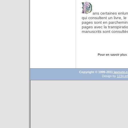
ans certaines enlu
qui consultent un livre, 
pages sont en parchemin l
pages avec la transpirati
manuscrits sont consulté
Pour en savoir plus ,
Copyright © 1999-2011
lavoute.o
Design by
1234.in