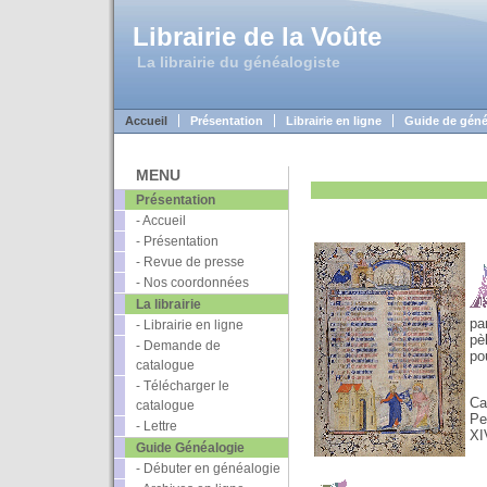
Librairie de la Voûte
La librairie du généalogiste
Accueil
Présentation
Librairie en ligne
Guide de géné
MENU
Présentation
- Accueil
- Présentation
- Revue de presse
- Nos coordonnées
La librairie
pa
- Librairie en ligne
pè
- Demande de
po
catalogue
- Télécharger le
Ca
catalogue
Pe
- Lettre
XI
Guide Généalogie
- Débuter en généalogie