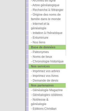
- Archives en ligne
- Arbre généalogique
- Recherche à l'étranger
- Origine des noms de
famille dans le monde
- Internet et la
généalogie
- Initation à l'héraldique
- Enluminure
- Nos liens
Base de données
- Patronymes
- Noms de lieux
- Chronologie historique
Nos services
- Imprimez vos arbres
- Imprimez vos livres
- Demande de devis
Nos partenaires
- Généalogie Magazine
- Généalogies célèbres
- Noblesse &
généalogie
- Editions Christian