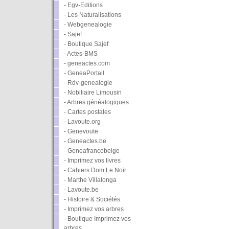
- Egv-Editions
- Les Naturalisations
- Webgenealogie
- Sajef
- Boutique Sajef
- Actes-BMS
- geneactes.com
- GeneaPortail
- Rdv-genealogie
- Nobiliaire Limousin
- Arbres généalogiques
- Cartes postales
- Lavoute.org
- Genevoute
- Geneactes.be
- Geneafrancobelge
- Imprimez vos livres
- Cahiers Dom Le Noir
- Marthe Villalonga
- Lavoute.be
- Histoire & Sociétés
- Imprimez vos arbres
- Boutique Imprimez vos
arbres